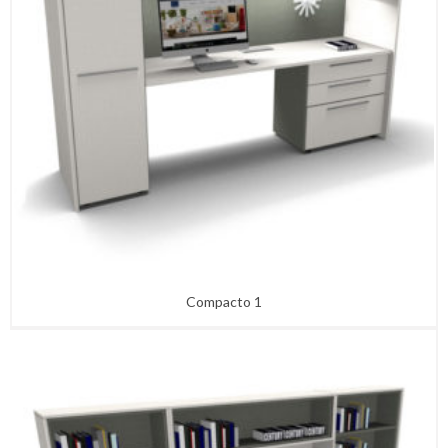
Recepciones Standard
MOBILIARIO DIRECCIONAL
Edge Direccional
Orbit Direccional
Kiklos Direccional
Equinox Direccional
Flow Direccional
MESAS
Línea PLANES
Altura ajustable
Capacitación Mesas
Espera
INTERFACE – ALFOMBRAS
Compacto 1
Moqueta modular
LVT ( luxury vinyl tile)
nora® Pavimentos de caucho
HOME OFFICE
Sillas H.O.
Escritorios H.O.
Guardado H.O.