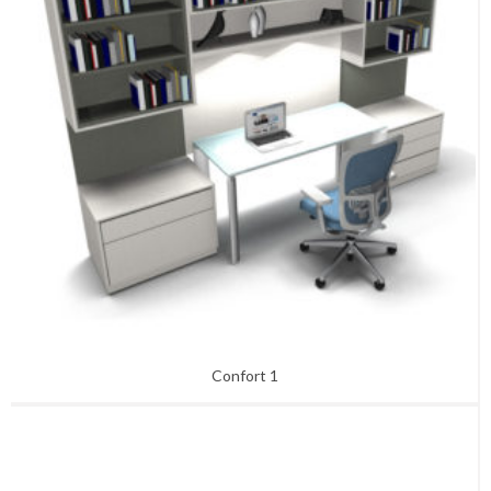
Ideas H.O.
MOBILIARIO URBANO
Bancos – Mesas
Basureros – Ceniceros
Bike Parking
Planteras – Alcorques
COMPLEMENTOS
Iluminación
Accesorios
Relojes
ACUSTICA
Paneles acústicos para Pared
Paneles acústicos de techo
Divisorias acústicas
Divisorias acústicas para escritorios
Confort 1
PERGOLA BIOCLIMATICA