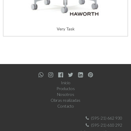
Very Task
Inicio
Productos
Nosotros
Obras realizadas
Contacto
(595-21) 662 930
(595-21) 610 292