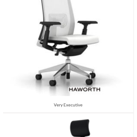
Ideas H.O.
MOBILIARIO URBANO
Bancos – Mesas
Basureros – Ceniceros
Bike Parking
Planteras – Alcorques
COMPLEMENTOS
Iluminación
Accesorios
Relojes
ACUSTICA
Paneles acústicos para Pared
Paneles acústicos de techo
Divisorias acústicas
Divisorias acústicas para escritorios
Very Executive
PERGOLA BIOCLIMATICA