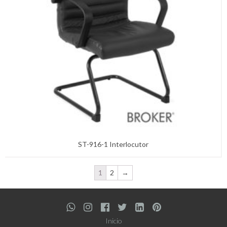
ST-916-1 Interlocutor
1
2
→
Inicio