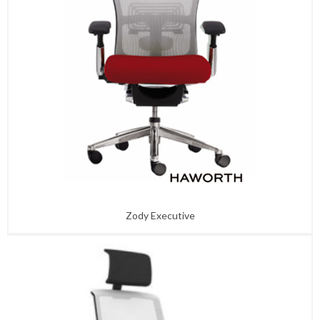
Recepciones Premium
Recepciones Standard
MOBILIARIO DIRECCIONAL
Edge Direccional
Orbit Direccional
Kiklos Direccional
Equinox Direccional
Flow Direccional
MESAS
Línea PLANES
Altura ajustable
Capacitación Mesas
Espera
INTERFACE – ALFOMBRAS
Zody Executive
Moqueta modular
LVT ( luxury vinyl tile)
nora® Pavimentos de caucho
HOME OFFICE
Sillas H.O.
Escritorios H.O.
Guardado H.O.